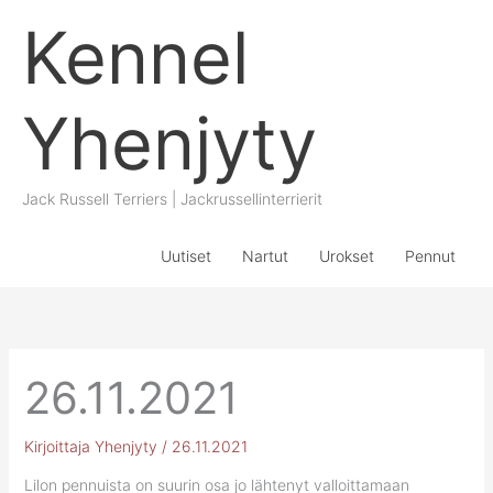
Siirry
Kennel
sisältöön
Yhenjyty
Jack Russell Terriers | Jackrussellinterrierit
Uutiset
Nartut
Urokset
Pennut
26.11.2021
Kirjoittaja
Yhenjyty
/
26.11.2021
Lilon pennuista on suurin osa jo lähtenyt valloittamaan