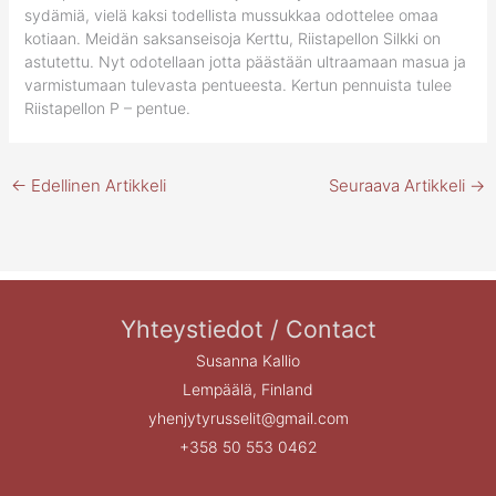
sydämiä, vielä kaksi todellista mussukkaa odottelee omaa
kotiaan. Meidän saksanseisoja Kerttu, Riistapellon Silkki on
astutettu. Nyt odotellaan jotta päästään ultraamaan masua ja
varmistumaan tulevasta pentueesta. Kertun pennuista tulee
Riistapellon P – pentue.
←
Edellinen Artikkeli
Seuraava Artikkeli
→
Yhteystiedot / Contact
Susanna Kallio
Lempäälä, Finland
yhenjytyrusselit@gmail.com
+358 50 553 0462